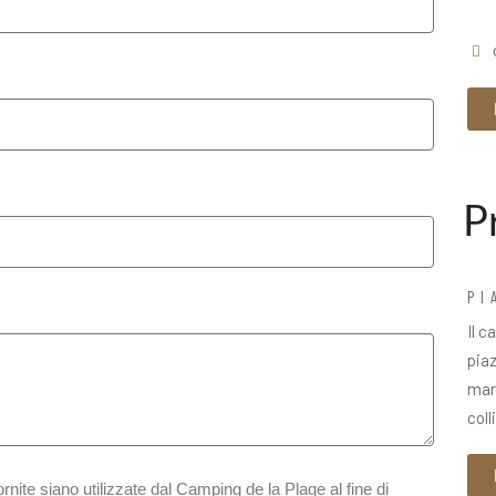
P
PI
Il 
pia
mare
coll
nite siano utilizzate dal Camping de la Plage al fine di