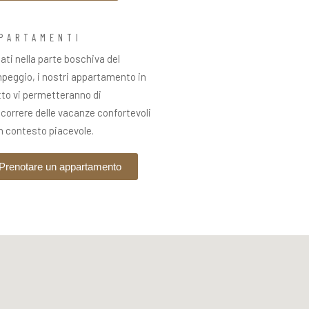
PARTAMENTI
ati nella parte boschiva del
peggio, i nostri appartamento in
tto vi permetteranno di
correre delle vacanze confortevoli
n contesto piacevole.
Prenotare un appartamento