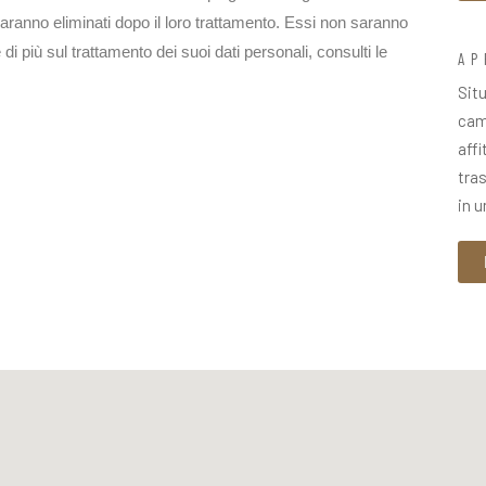
saranno eliminati dopo il loro trattamento. Essi non saranno
i più sul trattamento dei suoi dati personali, consulti le
AP
Situ
cam
affi
tras
in u