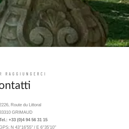
R RAGGIUNGERCI
ontatti
2226, Route du Littoral
83310 GRIMAUD
Tel.: +33 (0)4 94 56 31 15
GPS: N 43°16’55’’ / E 6°35’10’’