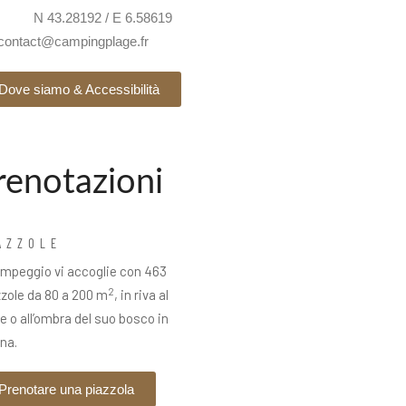
GPS :
N 43.28192 / E 6.58619
contact@campingplage.fr
Dove siamo & Accessibilità
renotazioni
AZZOLE
campeggio vi accoglie con 463
2
zzole da 80 a 200 m
, in riva al
 o all’ombra del suo bosco in
ina.
Prenotare una piazzola